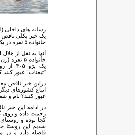
رسانه های داخلی (از
یک خبر بکلی ناقص 
خانواده ۵ نفره در یک رودخانه فصلی دادند.
آنها به نقل از هلال
خانواده ۵ نف
یک پژو
۴۰۵
از رو
"تیغناب" عبور کنند 
دراین خبر ناقص معلو
اتباع کشورهای دیگر
عبور کنند؟ نام و ش
در ادامه این خبر ن
زحمت داده و روی گو
کجا بوده و روستای 
شدیم این روستا ح
فاصله دارد و در م