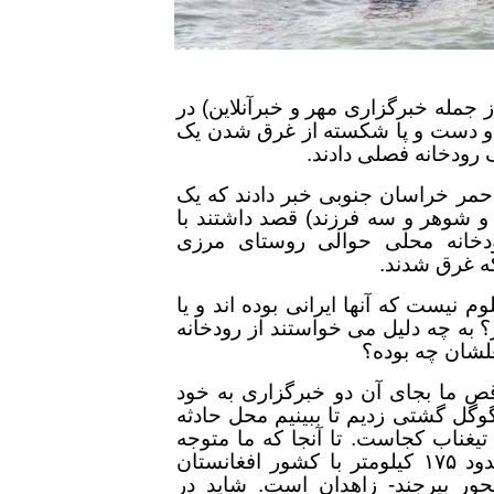
 جمله خبرگزاری مهر و خبرآنلاین) در
و دست و پا شکسته از غرق شدن یک
 احمر خراسان جنوبی خبر دادند که یک
ره (زن و شوهر و سه فرزند) قصد داشتند با
دخانه محلی حوالی روستای مرزی
که غرق شدند.
م نیست که آنها ایرانی بوده اند و یا
؟ به چه دلیل می خواستند از رودخانه
غلشان چه بوده؟
اقص ما بجای آن دو خبرگزاری به خود
گل گشتی زدیم تا ببینیم محل حادثه
تیغناب کجاست. تا آنجا که ما متوجه
دود
۱۷۵
کیلومتر با کشور افغانستان
حور بیرجند- زاهدان است. شاید در